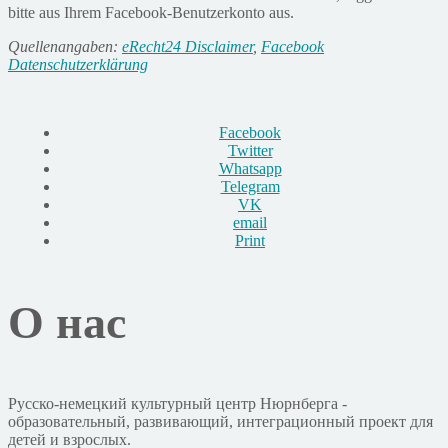
bitte aus Ihrem Facebook-Benutzerkonto aus.
Quellenangaben:
eRecht24 Disclaimer
,
Facebook
Datenschutzerklärung
Facebook
Twitter
Whatsapp
Telegram
VK
email
Print
О нас
Русско-немецкий культурный центр Нюрнберга -
образовательный, развивающий, интеграционный проект для
детей и взрослых.