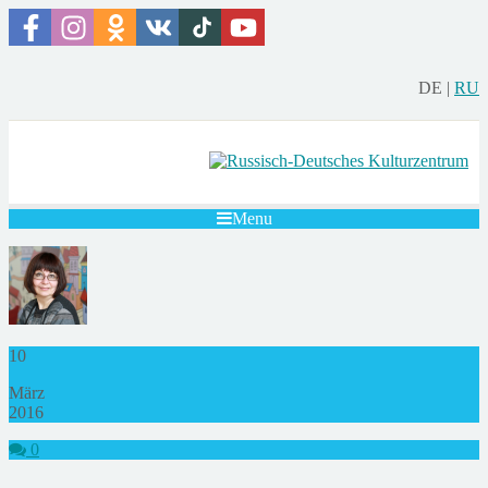
DE
|
RU
Menu
10
März
2016
0