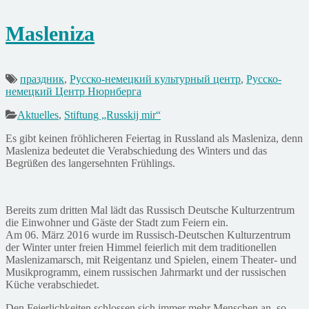
Masleniza
праздник
,
Русско-немецкий культурный центр
,
Русско-
немецкий Центр Нюрнберга
Aktuelles
,
Stiftung „Russkij mir“
Es gibt keinen fröhlicheren Feiertag in Russland als Masleniza, denn
Masleniza bedeutet die Verabschiedung des Winters und das
Begrüßen des langersehnten Frühlings.
Bereits zum dritten Mal lädt das Russisch Deutsche Kulturzentrum
die Einwohner und Gäste der Stadt zum Feiern ein.
Am 06. März 2016 wurde im Russisch-Deutschen Kulturzentrum
der Winter unter freien Himmel feierlich mit dem traditionellen
Maslenizamarsch, mit Reigentanz und Spielen, einem Theater- und
Musikprogramm, einem russischen Jahrmarkt und der russischen
Küche verabschiedet.
Den Feierlichkeiten schlossen sich immer mehr Menschen an, so