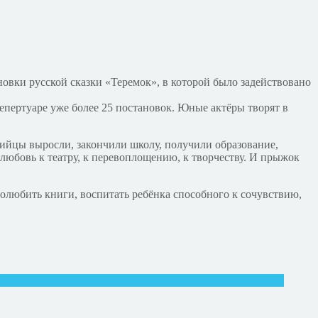
овки русской сказки «Теремок», в которой было задействовано
репертуаре уже более 25 постановок. Юные актёры творят в
дийцы выросли, закончили школу, получили образование,
а любовь к театру, к перевоплощению, к творчеству. И прыжок
 полюбить книги, воспитать ребёнка способного к сочувствию,