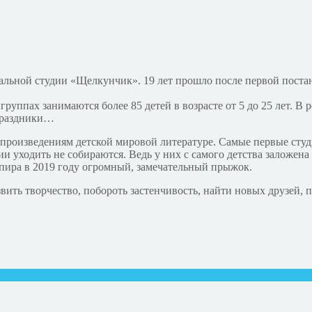
альной студии «Щелкунчик». 19 лет прошло после первой постан
руппах занимаются более 85 детей в возрасте от 5 до 25 лет. В 
 праздники…
 произведениям детской мировой литературе. Самые первые сту
дии уходить не собираются. Ведь у них с самого детства заложен
пира в 2019 году огромный, замечательный прыжок.
звить творчество, побороть застенчивость, найти новых друзей,