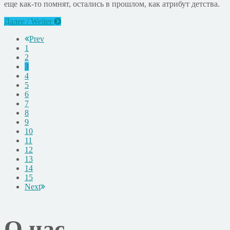
еще как-то помнят, остались в прошлом, как атрибут детства.
Далее / Weiter
Prev
1
2
3
4
5
6
7
8
9
10
11
12
13
14
15
Next
О нас