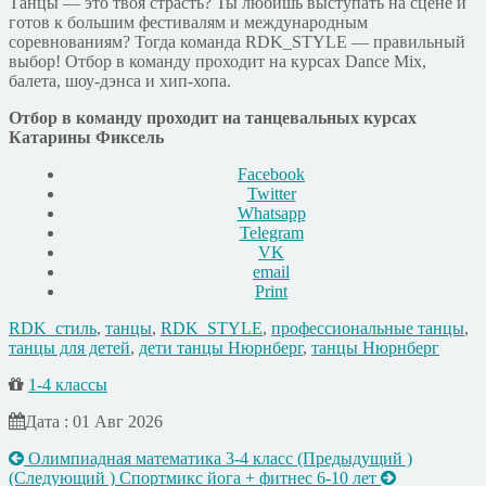
Танцы — это твоя страсть? Ты любишь выступать на сцене и
готов к большим фестивалям и международным
соревнованиям? Тогда команда RDK_STYLE — правильный
выбор! Отбор в команду проходит на курсах Dance Mix,
балета, шоу-дэнса и хип-хопа.
Отбор в команду проходит на танцевальных курсах
Катарины Фиксель
Facebook
Twitter
Whatsapp
Telegram
VK
email
Print
RDK_стиль
,
танцы
,
RDK_STYLE
,
профессиональные танцы
,
танцы для детей
,
дети танцы Нюрнберг
,
танцы Нюрнберг
1-4 классы
Дата : 01 Авг 2026
Олимпиадная математика 3-4 класс
(Предыдущий )
(Следующий )
Спортмикс йога + фитнес 6-10 лет