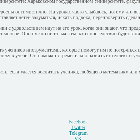
иверситете: Харьковском государственном Университете, факул
строены оптимистично. На уроках часто улыбаюсь, потому что ве
ставляет детей задуматься, искать подвоха, перепроверить сдела
ники с удовольствием идут на его урок, когда они знают, что пр
т многое. Оно нужно не только тем, кто впоследствии будет за
ть учеников инструментами, которые помогут им не потеряться и 
пеху в учебе! Он поможет стремительно развить интеллект и ум
сть, если удается воспитать ученика, любящего математику или х
Facebook
Twitter
Telegram
VK