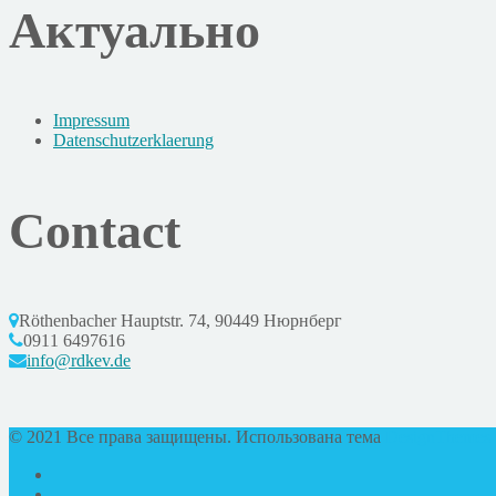
Актуально
Impressum
Datenschutzerklaerung
Contact
Röthenbacher Hauptstr. 74, 90449 Нюрнберг
0911 6497616
info@rdkev.de
© 2021 Все права защищены. Использована тема
DesignThemes