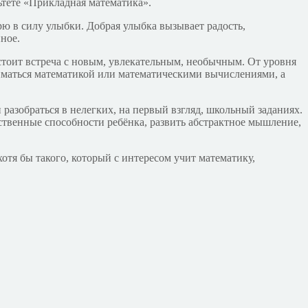
ьтете «Прикладная математика».
рю в силу улыбки. Добрая улыбка вызывает радость,
нное.
едстоит встреча с новым, увлекательным, необычным. От уровня
ниматься математикой или математическими вычислениями, а
разобраться в нелегких, на первый взгляд, школьный заданиях.
ственные способности ребёнка, развить абстрактное мышление,
отя бы такого, который с интересом учит математику,