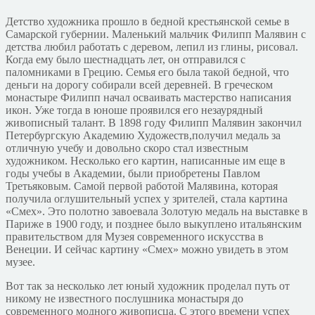
Детство художника прошло в бедной крестьянской семье в
Самарской губернии. Маленький мальчик Филипп Малявин с
детства любил работать с деревом, лепил из глины, рисовал.
Когда ему было шестнадцать лет, он отправился с
паломниками в Грецию. Семья его была такой бедной, что
деньги на дорогу собирали всей деревней. В греческом
монастыре Филипп начал осваивать мастерство написания
икон. Уже тогда в юноше проявился его незаурядный
живописный талант. В 1898 году Филипп Малявин закончил
Петербургскую Академию Художеств,получил медаль за
отличную учебу и довольно скоро стал известным
художником. Несколько его картин, написанные им еще в
годы учебы в Академии, были приобретены Павлом
Третьяковым. Самой первой работой Малявина, которая
получила оглушительный успех у зрителей, стала картина
«Смех». Это полотно завоевала Золотую медаль на выставке в
Париже в 1900 году, и позднее было выкуплено итальянским
правительством для Музея современного искусства в
Венеции. И сейчас картину «Смех» можно увидеть в этом
музее.
Вот так за несколько лет юный художник проделал путь от
никому не известного послушника монастыря до
современного модного живописца. С этого времени успех