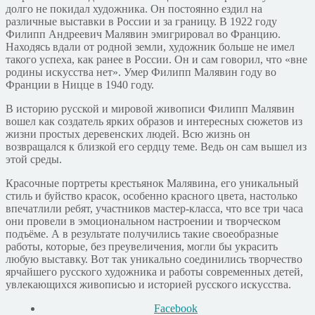
долго не покидал художника. Он постоянно ездил на
различные выставки в России и за границу. В 1922 году
Филипп Андреевич Малявин эмигрировал во Францию.
Находясь вдали от родной земли, художник больше не имел
такого успеха, как ранее в России. Он и сам говорил, что «вне
родины искусства нет». Умер Филипп Малявин году во
Франции в Ницце в 1940 году.
В историю русской и мировой живописи Филипп Малявин
вошел как создатель ярких образов и интересных сюжетов из
жизни простых деревенских людей. Всю жизнь он
возвращался к близкой его сердцу теме. Ведь он сам вышел из
этой среды.
Красочные портреты крестьянок Малявина, его уникальный
стиль и буйство красок, особенно красного цвета, настолько
впечатлили ребят, участников мастер-класса, что все три часа
они провели в эмоциональном настроении и творческом
подъёме. А в результате получились такие своеобразные
работы, которые, без преувеличения, могли бы украсить
любую выставку. Вот так уникально соединились творчество
ярчайшего русского художника и работы современных детей,
увлекающихся живописью и историей русского искусства.
Facebook