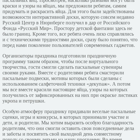
пасхальных яиц. Просмотрев, насколько разными могут быть
краски и узоры на яйцах, мы предложили ребятам, самим
придумать и раскрасить яйца. Для этого были задействованы
возможности интерактивной доски, которую совсем недавно
Русский Центр в Нюрнберге получил в дар от Российского
Фонда «Русский Мир». Простору детской фантазии здесь не
было границ. Кроме того, все ребята очень лихо справлялись
и с техническими трудностями доски, сразу было понятно, что
перед нами поколение пользователей современных гаджетов.
Организаторы праздника подготовили праздничную
программу таким образом, чтобы после виртуального
творчества, гости смогли сделать пасхальные сувениры
своими руками. Вместе с родителями ребята смастерили
пасхальные подвески, мотивы которых были сделаны с
использованием салфеточной техники «декупаж». А потом
мы все вместе красили настоящие яйца, узоры на которых
получились от зафиксированных на них при окраске листиках
укропа и петрушки.
Особую атмосферу празднику придавали веселые пасхальные
сценки, игры и конкурсы, в которых принимали участие и
дети, и родители. Мы хотим выразить особую благодарность
родителям, что они смогли оставить свои повседневные дела
и заботы и посвятить свой выходной день совместному
походу со своими детьми на нашу программу. Во время