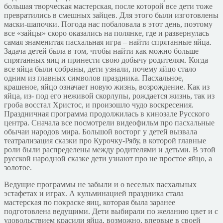
большая творческая мастерская, после которой все дети тоже
превратились в смешных зайцев. Для этого были изготовлены
маски-шапочки. Погода нас побаловала в этот день, поэтому
все «зайцы» скоро оказались на полянке, где и развернулась
самая знаменитая пасхальная игра – найти спрятанные яйца.
Задача детей была в том, чтобы найти как можно больше
спрятанных яиц и принести свою добычу родителям. Когда
все яйца были собраны, дети узнали, почему яйцо стало
одним из главных символов праздника. Пасхальное,
крашеное, яйцо означает новую жизнь, возрождение. Как из
яйца, из- под его неживой скорлупы, рождается жизнь, так из
гроба восстал Христос, и произошло чудо воскресения.
Праздничная программа продолжилась в кинозале Русского
центра. Сначала все посмотрели видеофильм про пасхальные
обычаи народов мира. Большой восторг у детей вызвала
театрализация сказки про Курочку-Рябу, в которой главные
роли были распределены между родителями и детьми. В этой
русской народной сказке дети узнают про не простое яйцо, а
золотое.
Ведущие программы не забыли и о веселых пасхальных
эстафетах и играх. А кульминацией праздника стала
мастерская по покраске яиц, которая была заранее
подготовлена ведущими. Дети выбирали по желанию цвет и с
удовольствием красили яйца, возможно, впервые в своей