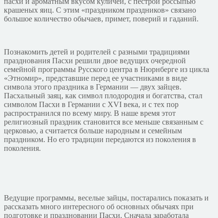
пасхи и ароматным вкусом куличей, с пестрой россыпью
крашеных яиц. С этим «праздником праздников» связано
большое количество обычаев, примет, поверий и гаданий.
Познакомить детей и родителей с разными традициями
празднования Пасхи решили двое ведущих очередной
семейной программы Русского центра в Нюрнберге из цикла
«Этномир», представшие перед ее участниками в виде
символа этого праздника в Германии — двух зайцев.
Пасхальный заяц, как символ плодородия и богатства, стал
символом Пасхи в Германии с XVI века, и с тех пор
распространился по всему миру. В наше время этот
религиозный праздник становится все меньше связанным с
церковью, а считается больше народным и семейным
праздником. Но его традиции передаются из поколения в
поколения.
Ведущие программы, веселые зайцы, постарались показать и
рассказать много интересного об основных обычаях при
подготовке и праздновании Пасхи. Сначала заработала