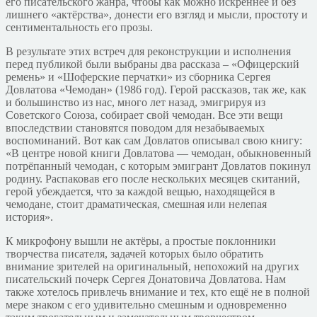
его писательского жанра, чтобы как можно искреннее и без
лишнего «актёрства», донести его взгляд и мысли, простоту и
сентиментальность его прозы.
В результате этих встреч для реконструкции и исполнения
перед публикой были выбраны два рассказа – «Офицерский
ремень» и «Шоферские перчатки» из сборника Сергея
Довлатова «Чемодан» (1986 год). Герой рассказов, так же, как
и большинство из нас, много лет назад, эмигрируя из
Советского Союза, собирает свой чемодан. Все эти вещи
впоследствии становятся поводом для незабываемых
воспоминаний. Вот как сам Довлатов описывал свою книгу:
«В центре новой книги Довлатова — чемодан, обыкновенный
потрёпанный чемодан, с которым эмигрант Довлатов покинул
родину. Распаковав его после нескольких месяцев скитаний,
герой убеждается, что за каждой вещью, находящейся в
чемодане, стоит драматическая, смешная или нелепая
история».
К микрофону вышли не актёры, а простые поклонники
творчества писателя, задачей которых было обратить
внимание зрителей на оригинальный, непохожий на других
писательский почерк Сергея Донатовича Довлатова. Нам
также хотелось привлечь внимание и тех, кто ещё не в полной
мере знаком с его удивительно смешным и одновременно