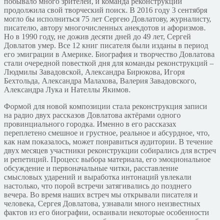
побывало много зрителей, и команда реконструкций
продолжила свой творческий поиск. В 2016 году 3 сентября
могло бы исполниться 75 лет Сергею Довлатову, журналисту,
писателю, автору многочисленных анекдотов и афоризмов.
Но в 1990 году, не дожив десяти дней до 49 лет, Сергей
Довлатов умер. Все 12 книг писателя были изданы в период
его эмиграции в Америке. Биография и творчество Довлатова
стали очередной повесткой дня для команды реконструкций –
Людмилы Завадовской, Александра Бирюкова, Игоря
Бехтольда, Александра Малахова, Валерия Завадовского,
Александра Лука и Нателлы Якимов.
Формой для новой композиции стала реконструкция записи
на радио двух рассказов Довлатова актёрами одного
провинциального городка. Именно в его рассказах
переплетено смешное и грустное, реальное и абсурдное, что,
как нам показалось, может понравиться аудитории. В течение
двух месяцев участники реконструкции собирались для встреч
и репетиций. Процесс выбора материала, его эмоциональное
обсуждение и первоначальные читки, расставление
смысловых ударений и выработка интонаций увлекали
настолько, что порой встречи затягивались до позднего
вечера. Во время наших встреч мы открывали писателя и
человека, Сергея Довлатова, узнавали много неизвестных
фактов из его биографии, осваивали некоторые особенности