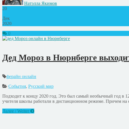
Натэлла Якимов
20
Дек
2020
0
Дед Мороз в Нюрнберге выходи
ферайн онлайн
События
,
Русский мир
Подходит к концу 2020 год. Это был самый необычный год в 
учителя школы работали в дистанционном режиме. Причем на о
Далее / Weiter