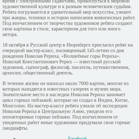
время с электронными гаджетами, прикоснуться к мировой
художественной культуре и к разным человеческим судьбам.
Ребята погружаются в удивительный мир искусства, узнают
про жанры, техники и истории написания живописных работ.
Под впечатлением от творчества художников ребята создают
свои картины в стиле, характерном для того или иного
автора.
18 октября в Русский центр в Нюрнберге пригласил ребят на
очередной мастер-класс, посвященный 145-летию со дня
рождения Николая Рериха, «Волшебные горы Рериха».
Николай Константинович Рерих — известный русский
художник, сценограф, философ, писатель, путешественник,
археолог, общественный деятель.
В течение жизни он написал около 7000 картин, многие из
которых находятся в известных галереях и музеях мира.
Значительное место в наследии Николая Рериха занимает
цикл горных пейзажей, которые он создал в Индии, Китае,
Монголии. На мастер-классе ребята узнали об экспедиции
Николая Рериха в Центральную Азию, увидели его
неповторимые горные пейзажи. Под впечатлением от
увиденных работ юные художники придумали свои горные
ландшафты.
Facebook