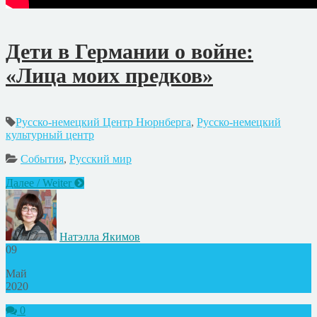
Дети в Германии о войне:
«Лица моих предков»
Русско-немецкий Центр Нюрнберга
,
Русско-немецкий
культурный центр
События
,
Русский мир
Далее / Weiter
Натэлла Якимов
09
Май
2020
0