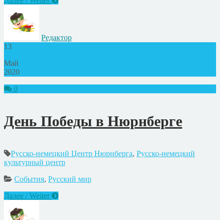
Далее / Weiter
Редактор
13
Май
2020
0
День Победы в Нюрнберге
Русско-немецкий Центр Нюрнберга
,
Русско-немецкий
культурный центр
События
,
Русский мир
Далее / Weiter