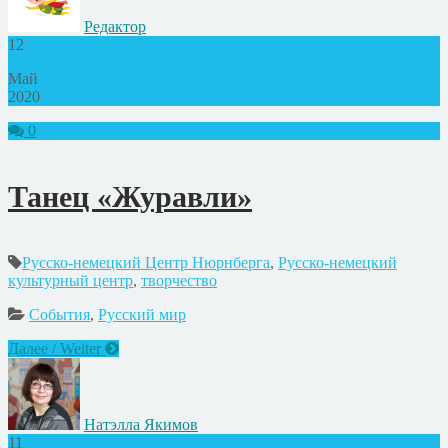
Редактор
12
Май
2020
0
Танец «Журавли»
Русско-немецкий Центр Нюрнберга
,
Русско-немецкий
культурный центр
,
творчество
События
,
Русский мир
Далее / Weiter
Натэлла Якимов
11