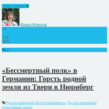
Далее / Weiter
Ирина Фиксель
24
Апр
2020
0
«Бессмертный полк» в
Германии: Горсть родной
земли из Твери в Нюрнберг
Русско-немецкий Центр Нюрнберга
,
Русско-немецкий
культурный центр