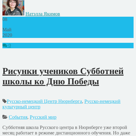
Натэлла Якимов
08
Май
2020
0
Рисунки учеников Субботней
школы ко Дню Победы
Русско-немецкий Центр Нюрнберга
,
Русско-немецкий
культурный центр
События
,
Русский мир
Субботняя школа Русского центра в Нюрнберге уже второй
месяц работает в режиме дистанционного обучения. Но даже