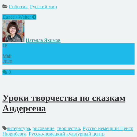
События
,
Русский мир
Далее / Weiter
Натэлла Якимов
18
Май
2020
0
Уроки творчества по сказкам
Андерсена
литература
,
рисование
,
творчество
,
Русско-немецкий Центр
Нюрнберга
,
Русско-немецкий культурный центр