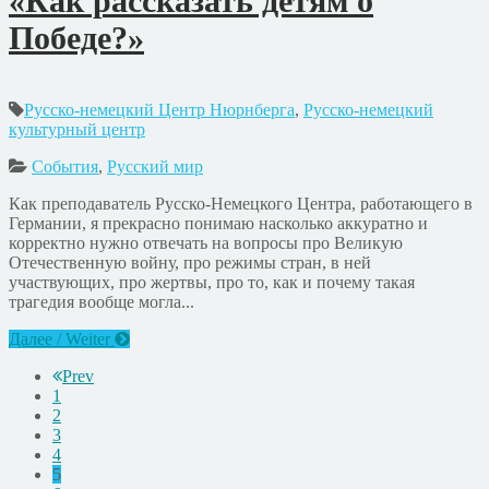
«Как рассказать детям о
Победе?»
Русско-немецкий Центр Нюрнберга
,
Русско-немецкий
культурный центр
События
,
Русский мир
Как преподаватель Русско-Немецкого Центра, работающего в
Германии, я прекрасно понимаю насколько аккуратно и
корректно нужно отвечать на вопросы про Великую
Отечественную войну, про режимы стран, в ней
участвующих, про жертвы, про то, как и почему такая
трагедия вообще могла...
Далее / Weiter
Prev
1
2
3
4
5