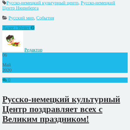
Русско-немецкий культурный центр
,
Русско-немецкий
Центр Нюрнберга
Русский мир
,
События
Далее / Weiter
Редактор
06
Май
2020
0
Русско-немецкий культурный
Центр поздравляет всех с
Великим праздником!