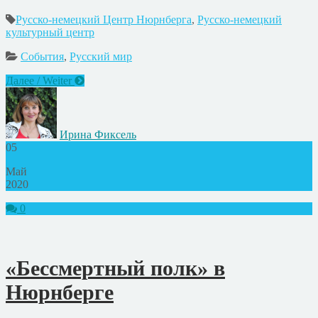
Русско-немецкий Центр Нюрнберга
,
Русско-немецкий
культурный центр
События
,
Русский мир
Далее / Weiter
Ирина Фиксель
05
Май
2020
0
«Бессмертный полк» в
Нюрнберге