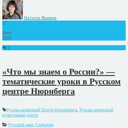
Натэлла Якимов
17
Июн
2020
0
«Что мы знаем о России?» —
тематические уроки в Русском
центре Нюрнберга
Русско-немецкий Центр Нюрнберга
,
Русско-немецкий
культурный центр
Русский мир
,
События