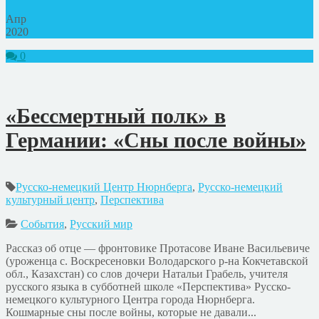
Апр
2020
0
«Бессмертный полк» в
Германии: «Сны после войны»
Русско-немецкий Центр Нюрнберга
,
Русско-немецкий
культурный центр
,
Перспектива
События
,
Русский мир
Рассказ об отце — фронтовике Протасове Иване Васильевиче
(уроженца с. Воскресеновки Володарского р-на Кокчетавской
обл., Казахстан) со слов дочери Натальи Грабель, учителя
русского языка в субботней школе «Перспектива» Русско-
немецкого культурного Центра города Нюрнберга.
Кошмарные сны после войны, которые не давали...