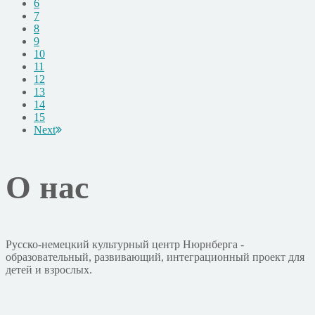
6
7
8
9
10
11
12
13
14
15
Next
О нас
Русско-немецкий культурный центр Нюрнберга -
образовательный, развивающий, интеграционный проект для
детей и взрослых.