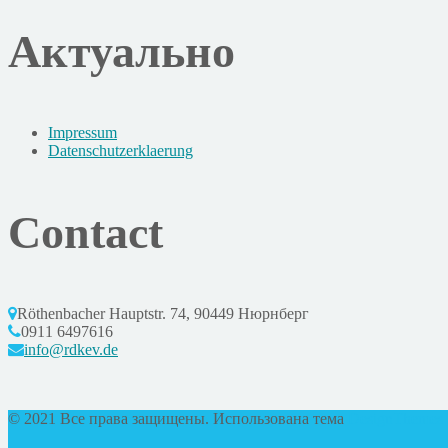
Актуально
Impressum
Datenschutzerklaerung
Contact
Röthenbacher Hauptstr. 74, 90449 Нюрнберг
0911 6497616
info@rdkev.de
© 2021 Все права защищены. Использована тема
DesignThemes