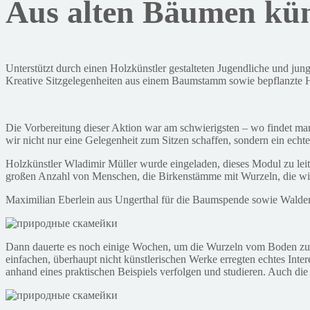
Aus alten Bäumen kün
Unterstützt durch einen Holzkünstler gestalteten Jugendliche und j
Kreative Sitzgelegenheiten aus einem Baumstamm sowie bepflanzte H
Die Vorbereitung dieser Aktion war am schwierigsten – wo findet ma
wir nicht nur eine Gelegenheit zum Sitzen schaffen, sondern ein echt
Holzkünstler Wladimir Müller wurde eingeladen, dieses Modul zu lei
großen Anzahl von Menschen, die Birkenstämme mit Wurzeln, die wir
Maximilian Eberlein aus Ungerthal für die Baumspende sowie Waldema
Dann dauerte es noch einige Wochen, um die Wurzeln vom Boden zu bef
einfachen, überhaupt nicht künstlerischen Werke erregten echtes Inte
anhand eines praktischen Beispiels verfolgen und studieren. Auch di