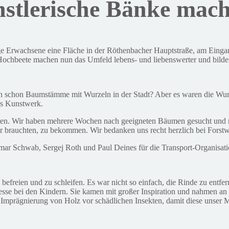
stlerische Bänke mac
unge Erwachsene eine Fläche in der Röthenbacher Hauptstraße, am Eing
ochbeete machen nun das Umfeld lebens- und liebenswerter und bilden 
n schon Baumstämme mit Wurzeln in der Stadt? Aber es waren die Wurze
es Kunstwerk.
ten. Wir haben mehrere Wochen nach geeigneten Bäumen gesucht und mit 
 brauchten, zu bekommen. Wir bedanken uns recht herzlich bei Forstw
r Schwab, Sergej Roth und Paul Deines für die Transport-Organisatio
reien und zu schleifen. Es war nicht so einfach, die Rinde zu entfern
resse bei den Kindern. Sie kamen mit großer Inspiration und nahmen an
e Imprägnierung von Holz vor schädlichen Insekten, damit diese unser 