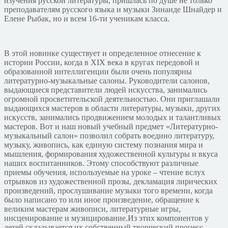
изучения русской литературы, пришлась по душе не только
преподавателям русского языка и музыки Зинаиде Шнайдер и
Елене Рыбак, но и всем 16-ти ученикам класса.
В этой новинке существует и определенное отнесение к
истории России, когда в XIX века в кругах передовой и
образованной интеллигенции были очень популярны
литературно-музыкальные салоны. Руководители салонов,
выдающиеся представители людей искусства, занимались
огромной просветительской деятельностью. Они приглашали
выдающихся мастеров в области литературы, музыки, других
искусств, занимались продвижением молодых и талантливых
мастеров. Вот и наш новый учебный предмет «Литературно-
музыкальный салон» позволил собрать воедино литературу,
музыку, живопись, как единую систему познания мира и
мышления, формирования художественной культуры и вкуса
наших воспитанников. Этому способствуют различные
приемы обучения, используемые на уроке – чтение вслух
отрывков из художественной прозы, декламация лирических
произведений, прослушивание музыки того времени, когда
было написано то или иное произведение, обращение к
великим мастерам живописи, литературные игры,
инсценирование и музицирование.Из этих компонентов у
детей складывается их собственный творческий процесс,