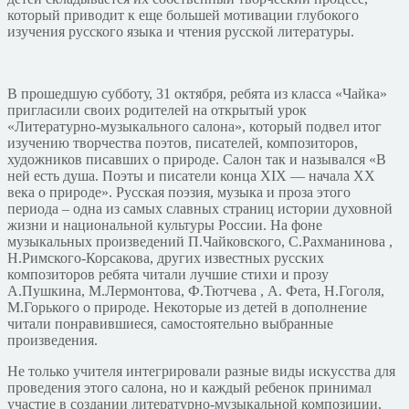
который приводит к еще большей мотивации глубокого
изучения русского языка и чтения русской литературы.
В прошедшую субботу, 31 октября, ребята из класса «Чайка»
пригласили своих родителей на открытый урок
«Литературно-музыкального салона», который подвел итог
изучению творчества поэтов, писателей, композиторов,
художников писавших о природе. Салон так и назывался «В
ней есть душа. Поэты и писатели конца XIX — начала XX
века о природе». Русская поэзия, музыка и проза этого
периода – одна из самых славных страниц истории духовной
жизни и национальной культуры России. На фоне
музыкальных произведений П.Чайковского, С.Рахманинова ,
Н.Римского-Корсакова, других известных русских
композиторов ребята читали лучшие стихи и прозу
А.Пушкина, М.Лермонтова, Ф.Тютчева , А. Фета, Н.Гоголя,
М.Горького о природе. Некоторые из детей в дополнение
читали понравившиеся, самостоятельно выбранные
произведения.
Не только учителя интегрировали разные виды искусства для
проведения этого салона, но и каждый ребенок принимал
участие в создании литературно-музыкальной композиции,