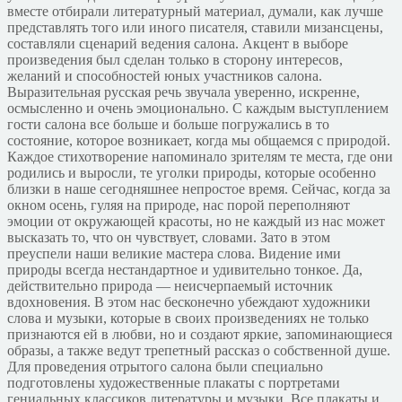
вместе отбирали литературный материал, думали, как лучше
представлять того или иного писателя, ставили мизансцены,
составляли сценарий ведения салона. Акцент в выборе
произведения был сделан только в сторону интересов,
желаний и способностей юных участников салона.
Выразительная русская речь звучала уверенно, искренне,
осмысленно и очень эмоционально. С каждым выступлением
гости салона все больше и больше погружались в то
состояние, которое возникает, когда мы общаемся с природой.
Каждое стихотворение напоминало зрителям те места, где они
родились и выросли, те уголки природы, которые особенно
близки в наше сегодняшнее непростое время. Сейчас, когда за
окном осень, гуляя на природе, нас порой переполняют
эмоции от окружающей красоты, но не каждый из нас может
высказать то, что он чувствует, словами. Зато в этом
преуспели наши великие мастера слова. Видение ими
природы всегда нестандартное и удивительно тонкое. Да,
действительно природа — неисчерпаемый источник
вдохновения. В этом нас бесконечно убеждают художники
слова и музыки, которые в своих произведениях не только
признаются ей в любви, но и создают яркие, запоминающиеся
образы, а также ведут трепетный рассказ о собственной душе.
Для проведения отрытого салона были специально
подготовлены художественные плакаты с портретами
гениальных классиков литературы и музыки. Все плакаты и